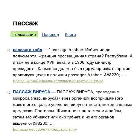
пассаж
Толкование
Перевод
Книги
пассаж а таба
— * passage à tabac. Избиение до
41
полусмерти. Франция просвещенная страна? Республика. А
и там не в конце XVIII века, а в 1906 году министр
президент г. Клемансо должен был циркуляр издать против
практикующихся в полиции passages à tabac .&#8230; …
Исторический словарь галлицизмов русского языка
ПАССАЖ ВИРУСА
— ПАССАЖ ВИРУСА, проведение
42
микроба (resp. вируса) через организм восприимчивого
животного с целью усиления вирулентности; метод впервые
предложенПастером. Животное заражается микробом;
затем его убивают или оно гибнет, и из его органов
выделяют&#8230; …
Большая медицинская энциклопедия