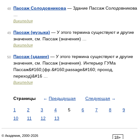
Пассаж Солодовникова
— Здание Пассаж Солодовникова
48
…
Википедия
Пассаж (музыка)
— У этого термина существуют и другие
49
значения, см. Пассаж (значения) …
Википедия
Пассаж (здание)
— У этого термина существуют и другие
50
значения, см. Пассаж (значения). Интерьер ГУМа
Пассаж&#160;(фр.&#160;passage&#160; проход,
переход)&#16 …
Википедия
Страницы
←
Предыдущая
Следующая
→
1
2
3
4
5
6
7
8
9
10
11
12
13
© Академик, 2000-2026
18+