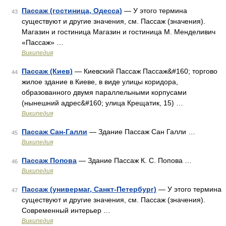
Пассаж (гостиница, Одесса)
— У этого термина
43
существуют и другие значения, см. Пассаж (значения).
Магазин и гостиница Магазин и гостиница М. Менделивич
«Пассаж» …
Википедия
Пассаж (Киев)
— Киевский Пассаж Пассаж&#160; торгово
44
жилое здание в Киеве, в виде улицы коридора,
образованного двумя параллельными корпусами
(нынешний адрес&#160; улица Крещатик, 15) …
Википедия
Пассаж Сан-Галли
— Здание Пассаж Сан Галли …
45
Википедия
Пассаж Попова
— Здание Пассаж К. С. Попова …
46
Википедия
Пассаж (универмаг, Санкт-Петербург)
— У этого термина
47
существуют и другие значения, см. Пассаж (значения).
Современный интерьер …
Википедия